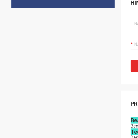
HI
PR
Be
Ben
Te
Das