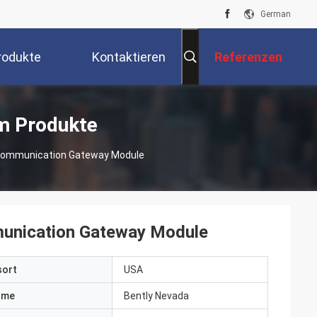
German
rodukte
Kontaktieren
Referenzen
Sie Uns
m Produkte
Communication Gateway Module
unication Gateway Module
sort
USA
ame
Bently Nevada