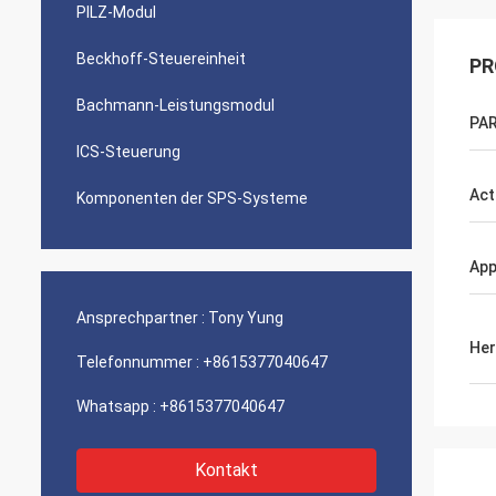
PILZ-Modul
Beckhoff-Steuereinheit
PR
Bachmann-Leistungsmodul
PAR
ICS-Steuerung
Act
Komponenten der SPS-Systeme
App
Ansprechpartner :
Tony Yung
Her
Telefonnummer :
+8615377040647
Whatsapp :
+8615377040647
Kontakt