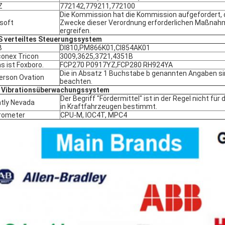
Z
772142,779211,772100
Die Kommission hat die Kommission aufgefordert, d
soft
Zwecke dieser Verordnung erforderlichen Maßnah
ergreifen.
 verteiltes Steuerungssystem
B
DI810,PM866K01,CI854AK01
conex Tricon
3009,3625,3721,4351B
as ist Foxboro.
FCP270 P0917YZ,FCP280 RH924YA
Die in Absatz 1 Buchstabe b genannten Angaben si
rson Ovation
beachten.
 Vibrationsüberwachungssystem
Der Begriff "Fördermittel" ist in der Regel nicht fü
tly Nevada
in Kraftfahrzeugen bestimmt.
rometer
CPU-M, IOC4T, MPC4