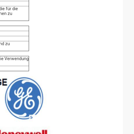
ie für die
men zu
nd zu
r die Verwendung