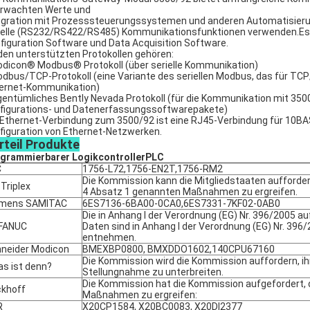
rwachten Werte und
egration mit Prozesssteuerungssystemen und anderen Automatisieru
ielle (RS232/RS422/RS485) Kommunikationsfunktionen verwenden.Es
figuration Software und Data Acquisition Software.
den unterstützten Protokollen gehören:
odicon® Modbus® Protokoll (über serielle Kommunikation)
odbus/TCP-Protokoll (eine Variante des seriellen Modbus, das für TCP
ernet-Kommunikation)
igentümliches Bently Nevada Protokoll (für die Kommunikation mit 350
figurations- und Datenerfassungssoftwarepakete)
 Ethernet-Verbindung zum 3500/92 ist eine RJ45-Verbindung für 10BA
figuration von Ethernet-Netzwerken.
rteil
Produkte
grammierbarer Logikcontroller
PLC
C
1756-L72,1756-EN2T,1756-RM2
Die Kommission kann die Mitgliedstaaten auffordern,
 Triplex
4 Absatz 1 genannten Maßnahmen zu ergreifen.
emens SAMITAC
6ES7136-6BA00-0CA0,6ES7331-7KF02-0AB0
Die in Anhang I der Verordnung (EG) Nr. 396/2005 a
 FANUC
Daten sind in Anhang I der Verordnung (EG) Nr. 396
entnehmen.
neider Modicon
BMEXBP0800, BMXDDO1602,140CPU67160
Die Kommission wird die Kommission auffordern, ih
as ist denn?
Stellungnahme zu unterbreiten.
Die Kommission hat die Kommission aufgefordert, 
khoff
Maßnahmen zu ergreifen:
R
X20CP1584, X20BC0083, X20DI2377