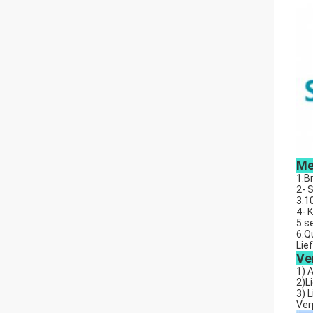
Me
1.B
2- 
3.1
4- 
5.s
6.Q
Lie
Ve
1) 
2)L
3) 
Ver