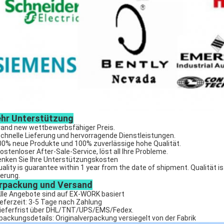
hr Unterstützung
rand new wettbewerbsfähiger Preis.
Schnelle Lieferung und hervorragende Dienstleistungen.
00% neue Produkte und 100% zuverlässige hohe Qualität.
Kostenloser After-Sale-Service, löst all Ihre Probleme.
enken Sie Ihre Unterstützungskosten
uality is guarantee within 1 year from the date of shipment. Qualität i
ferung.
rpackung und Versand
Alle Angebote sind auf EX-WORK basiert
ieferzeit: 3-5 Tage nach Zahlung
Lieferfrist über DHL/TNT/UPS/EMS/Fedex.
packungsdetails: Originalverpackung versiegelt von der Fabrik