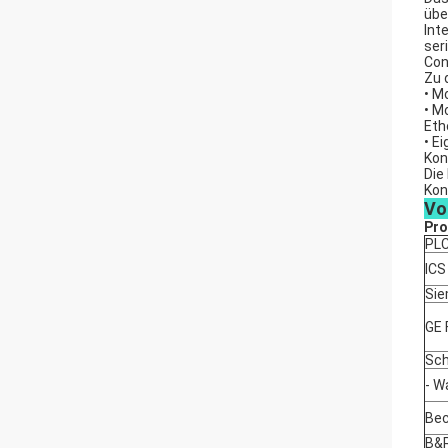
übe
Int
ser
Con
Zu 
• M
• M
Eth
• E
Kon
Die
Kon
Vo
Pro
PL
ICS
Si
GE
Sch
- W
Bec
B&