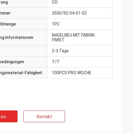
erung
CO
ummer
3500/92-04-01-02
ellmenge
1PC
NAGELNEU MIT FABRIK-
ng Informationen
PAKET
2-3 Tage
bedingungen
T/T
gsmaterial-Fähigkeit
100PCS PRO WOCHE
eis
Kontakt