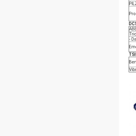
PIL
Pro
DCS
AB
Tri
- D
Eme
TSI
Ben
Vib