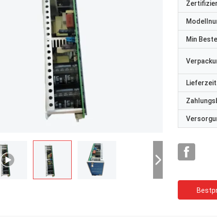
Zertifizi
Modelln
Min Best
Verpacku
Lieferzeit
Zahlungs
Versorgun
Bestpr