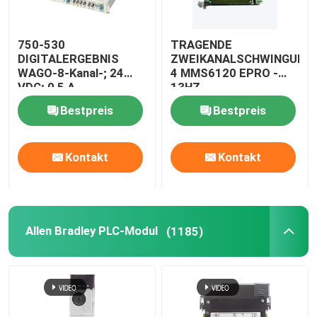
750-530
TRAGENDE
DIGITALERGEBNIS
ZWEIKANALSCHWINGUNG
WAGO-8-Kanal-; 24
4 MMS6120 EPRO -
VDC; 0,5 A
13HZ
Bestpreis
Bestpreis
Kontakt
Kontakt
Allen Bradley PLC-Modul
(1185)