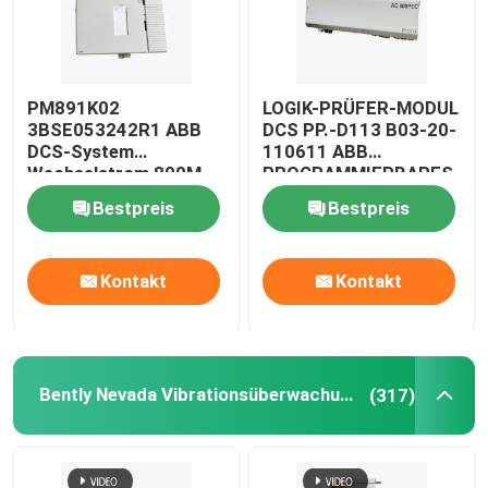
Werksbesichtigung
PM891K02
LOGIK-PRÜFER-MODUL
3BSE053242R1 ABB
DCS PP.-D113 B03-20-
Qualitätskontrolle
DCS-System
110611 ABB
Wechselstrom 800M
PROGRAMMIERBARES
Redundant Processor
Kontakt mit uns
Bestpreis
Bestpreis
CPU-Modul
Bitte um ein Angebot
Kontakt
Kontakt
Programmierbarer Logik-Prüfer PLC
Bently Nevada Vibrationsüberwachungssystem
(317)
Allen Bradley PLC-Modul
ABB PLC-Modul