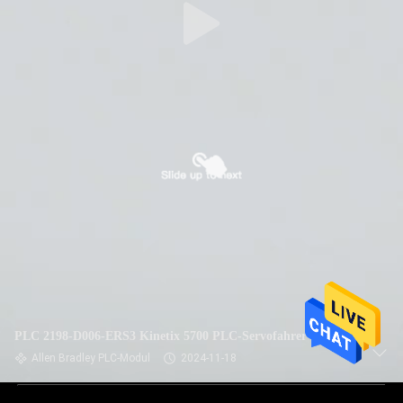
PLC 2198-D006-ERS3 Kinetix 5700 PLC-Servofahrer
Allen Bradley PLC-Modul
2024-11-18