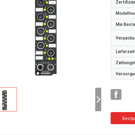
Zertifizi
Modelln
Min Best
Verpacku
Lieferzeit
Zahlungs
Versorgun
Bestpr