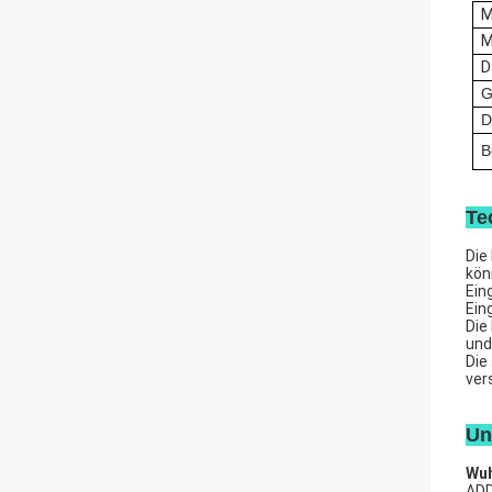
M
M
D
G
D
B
Te
Die
kön
Ein
Ein
Die
und
Die
ver
Un
Wuh
ADD