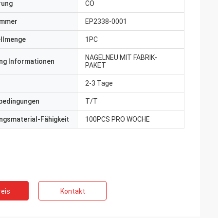
erung
CO
ummer
EP2338-0001
ellmenge
1PC
NAGELNEU MIT FABRIK-
ng Informationen
PAKET
2-3 Tage
bedingungen
T/T
gsmaterial-Fähigkeit
100PCS PRO WOCHE
eis
Kontakt