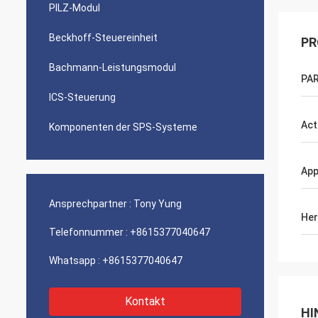
PILZ-Modul
Beckhoff-Steuereinheit
PR
Bachmann-Leistungsmodul
PAR
ICS-Steuerung
Act
Komponenten der SPS-Systeme
App
Ansprechpartner :
Tony Yung
Her
Telefonnummer :
+8615377040647
Whatsapp :
+8615377040647
Kontakt
HI