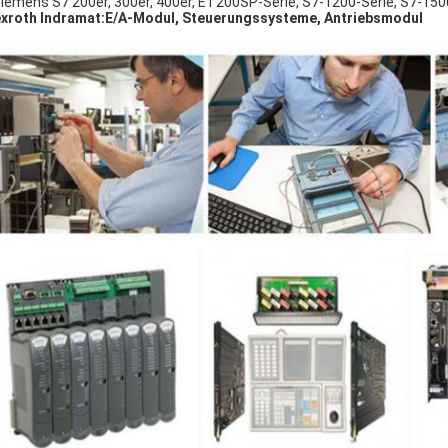
Siemens S7 200er, 300er, 400er, ET200SP-Serie, S7-1200-Serie, S7-150
xroth Indramat:E/A-Modul, Steuerungssysteme, Antriebsmodul