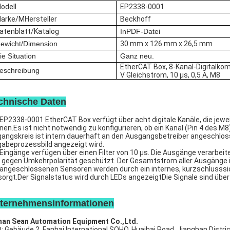
odell
EP2338-0001
arke/M
Hersteller
Beckhoff
atenblatt/Katalog
In
PDF-Datei
ewicht/Dimension
30 mm x 126 mm x 26,5 mm
ie Situation
Ganz neu.
EtherCAT Box, 8-Kanal-Digitalkom
eschreibung
V Gleichstrom, 10 μs, 0,5 A, M8
chnische Daten
 EP2338-0001 EtherCAT Box verfügt über acht digitale Kanäle, die jew
nen.Es ist nicht notwendig zu konfigurieren, ob ein Kanal (Pin 4 des 
gangskreis ist intern dauerhaft an den Ausgangsbetreiber angeschlo
gabeprozessbild angezeigt wird.
 Eingänge verfügen über einen Filter von 10 μs. Die Ausgänge verarbei
 gegen Umkehrpolarität geschützt. Der Gesamtstrom aller Ausgänge is
 angeschlossenen Sensoren werden durch ein internes, kurzschlusssic
sorgt.Der Signalstatus wird durch LEDs angezeigtDie Signale sind üb
ternehmensinformationen
an Sean Automation Equipment Co.,Ltd.
: Gebäude 2, Fanhai International SOHO, Huaihai Road, Jianghan Distric