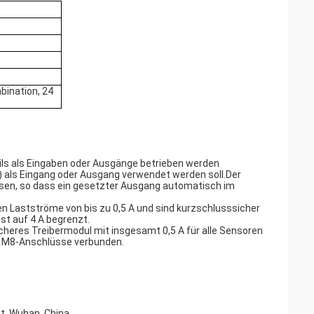
bination, 24
eils als Eingaben oder Ausgänge betrieben werden
M8) als Eingang oder Ausgang verwendet werden soll.Der
ssen, so dass ein gesetzter Ausgang automatisch im
ten Lastströme von bis zu 0,5 A und sind kurzschlusssicher
t auf 4 A begrenzt.
heres Treibermodul mit insgesamt 0,5 A für alle Sensoren
er M8-Anschlüsse verbunden.
t, Wuhan, China.