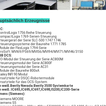
uptsächlich Erzeugnisse
C:
ControlLogix 1756 Reihe Steuerung
CompactLogix 1769-Serien-Steuerung
Steuergerät der Serie SLC-500 1747 1746
Steuerungssysteme der Baureihe 1771 1785
Module der FlexLogix 1794-Serie
ProSoft: MVI69/PS69/MVI56/MVI94/MVI71/MVI46/3150
BB DCS:
I/O-Modul der Steuerung der Serie AC800M
Steuerungsmodul der Serie AC800F
Steuerungsmodul der Serie AC31
Module der Baureihe 800xA
Bailey INFI 90 Modul
Ersatzteile für DSQC-Robotermodule
Ersatzteile für das OCS-System
ch weiß.
Bently Nevada:Bently 3500 Systemkarte
ch weiß.
:IC693,IC695,IC697,IC698,IS200,IC200-Serie
emens (Siemens):
Siemens MOORE
Siemens S5