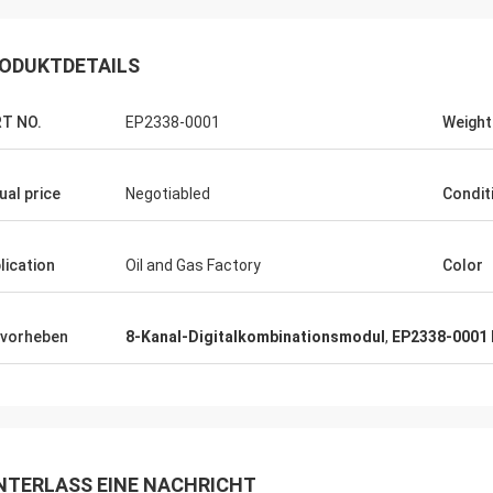
ODUKTDETAILS
T NO.
EP2338-0001
Weight
ual price
Negotiabled
Condit
lication
Oil and Gas Factory
Color
vorheben
8-Kanal-Digitalkombinationsmodul
,
EP2338-0001 
NTERLASS EINE NACHRICHT