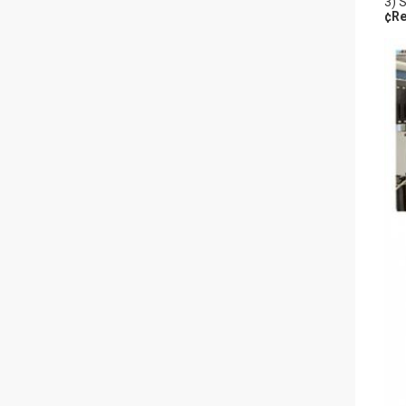
3) 
¢Re