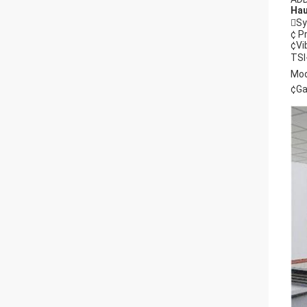
Hau
Sy
¢ P
¢Vi
TS
Mo
¢Ga