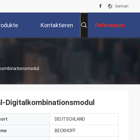
German
rodukte
Kontaktieren
Referenzen
Sie Uns
lkombinationsmodul
-Digitalkombinationsmodul
sort
DEUTSCHLAND
ame
BECKHOFF