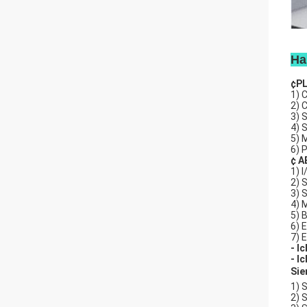
Ha
¢PL
1) 
2) 
3) 
4) 
5) 
6) 
¢ A
1) 
2) 
3) 
4) 
5) 
6) 
7) 
- I
- I
Si
1) 
2) 