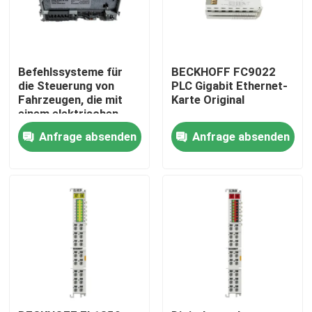
Befehlssysteme für
BECKHOFF FC9022
die Steuerung von
PLC Gigabit Ethernet-
Fahrzeugen, die mit
Karte Original
einem elektrischen
Steuergerät
Anfrage absenden
Anfrage absenden
ausgestattet sind
Zu Hause
Produkte
Über uns