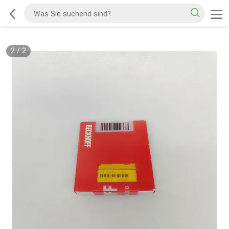
2
/
2