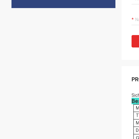
PR
Sic
Be
M
T
M
D
G