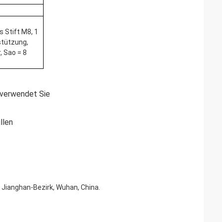
s Stift M8, 1
stützung,
, Sao = 8
 verwendet Sie
llen
 Jianghan-Bezirk, Wuhan, China.