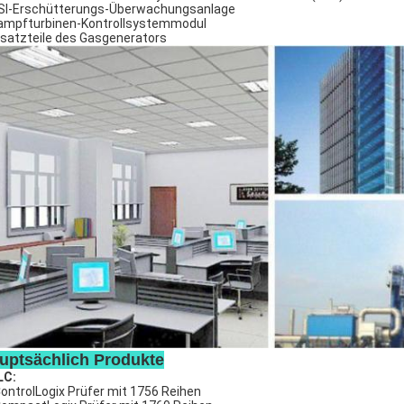
I-Erschütterungs-Überwachungsanlage
mpfturbinen-Kontrollsystemmodul
satzteile des Gasgenerators
uptsächlich Produkte
LC:
ontrolLogix Prüfer mit 1756 Reihen