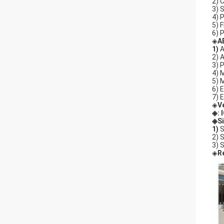
2) 
3) 
4) 
5) 
6) 
◈
A
1)
A
2) 
3) 
4) 
5) 
6) 
7) 
◈
V
◈: 
◈Si
1)
2) 
3) 
◈
R