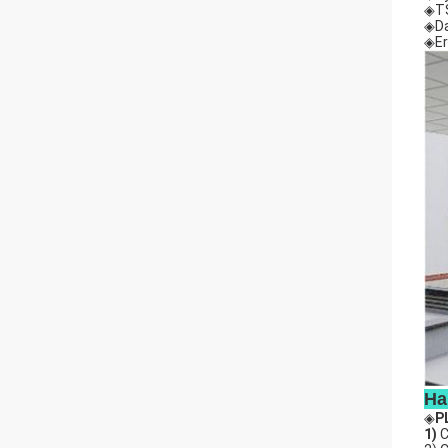
◈TS
◈Da
◈Er
Ha
◈
P
1)
C