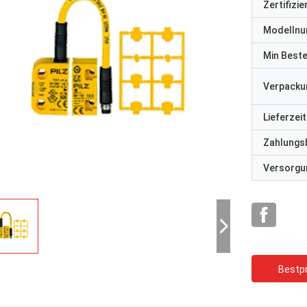
Zertifizi
Modelln
Min Best
Verpacku
Lieferzeit
Zahlungs
Versorgun
Bestpr