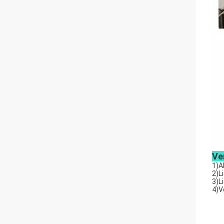
Ve
1)A
2)L
3)L
4)V