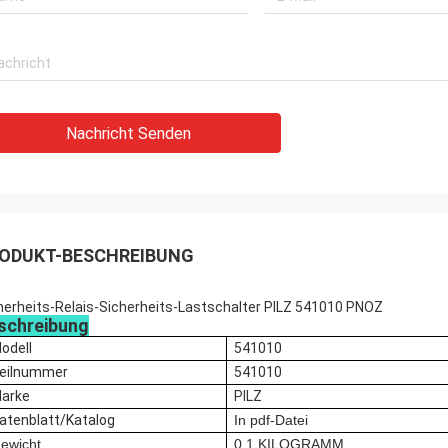
Nachricht Senden
ODUKT-BESCHREIBUNG
herheits-Relais-Sicherheits-Lastschalter PILZ 541010 PNOZ
schreibung
odell
541010
eilnummer
541010
arke
PILZ
atenblatt/Katalog
In pdf-Datei
ewicht
0,1 KILOGRAMM