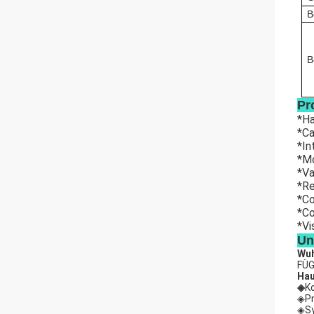
B
B
Pr
*Ha
*Ca
*In
*Mo
*Va
*Re
*Co
*Co
*Vi
Un
Wuh
FÜG
Hau
◈
K
◈Pr
◈Sy