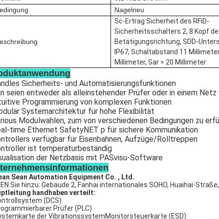
edingung
Nagelneu
Sc-Ertrag Sicherheit des RFiD-
Sicherheitsschalters 2, 8 Kopf de
eschreibung
Betätigungsrichtung, SDD-Unter
IP67, Schaltabstand 11 Millimeter
Millimeter, Sar = 20 Millimeter
oduktanwendung
ndles Sicherheits- und Automatisierungsfunktionen
n seien entweder als alleinstehender Prüfer oder in einem Netz
tuitive Programmierung von komplexen Funktionen
dular Systemarchitektur für hohe Flexibilität
rious Modulwahlen, zum von verschiedenen Bedingungen zu erfü
al-time Ethernet SafetyNET p für sichere Kommunikation
ntrollers verfügbar für Eisenbahnen, Aufzüge/Rolltreppen
ntroller ist temperaturbeständig
sualisation der Netzbasis mit PASvisu-Software
ternehmensinformationen
an Sean Automation Equipment Co. , Ltd.
EN Sie hinzu: Gebäude 2, Fanhai internationales SOHO, Huaihai-Straße,
ptleitung handhaben verteilt:
ontrollsystem (DCS)
ogrammierbarer Prüfer (PLC)
stemkarte der VibrationssystemMonitorsteuerkarte (ESD)