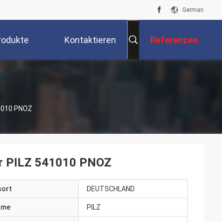
German
rodukte
Kontaktieren
Referenzen
Sie Uns
41010 PNOZ
ter PILZ 541010 PNOZ
sort
DEUTSCHLAND
ame
PILZ