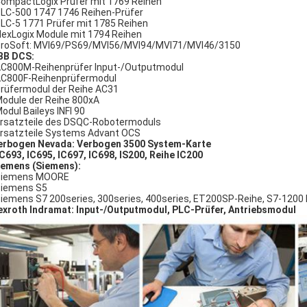
CompactLogix Prüfer mit 1769 Reihen
SLC-500 1747 1746 Reihen-Prüfer
PLC-5 1771 Prüfer mit 1785 Reihen
FlexLogix Module mit 1794 Reihen
ProSoft: MVI69/PS69/MVI56/MVI94/MVI71/MVI46/3150
BB DCS:
C800M-Reihenprüfer Input-/Outputmodul
AC800F-Reihenprüfermodul
Prüfermodul der Reihe AC31
Module der Reihe 800xA
Modul Baileys INFI 90
Ersatzteile des DSQC-Robotermoduls
Ersatzteile Systems Advant OCS
erbogen Nevada: Verbogen 3500 System-Karte
IC693, IC695, IC697, IC698, IS200, Reihe IC200
emens (Siemens):
Siemens MOORE
Siemens S5
Siemens S7 200series, 300series, 400series, ET200SP-Reihe, S7-1200 
exroth Indramat: Input-/Outputmodul, PLC-Prüfer, Antriebsmodul