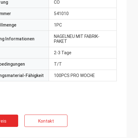
erung
CO
ummer
541010
ellmenge
1PC
NAGELNEU MIT FABRIK-
ng Informationen
PAKET
2-3 Tage
bedingungen
T/T
gsmaterial-Fähigkeit
100PCS PRO WOCHE
eis
Kontakt