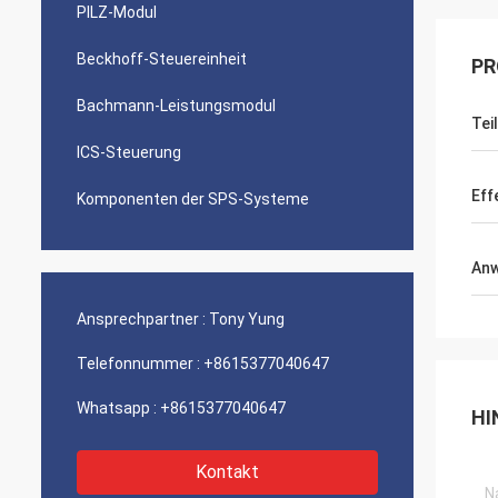
PILZ-Modul
Beckhoff-Steuereinheit
PR
Bachmann-Leistungsmodul
Tei
ICS-Steuerung
Eff
Komponenten der SPS-Systeme
An
Ansprechpartner :
Tony Yung
Telefonnummer :
+8615377040647
Whatsapp :
+8615377040647
HI
Kontakt