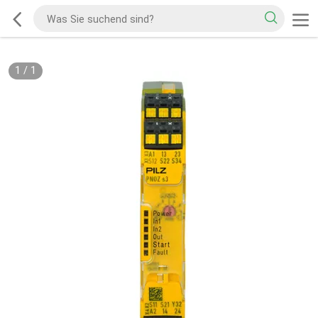
1
/
1