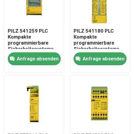
PILZ 541259 PLC
PILZ 541180 PLC
Kompakte
Kompakte
programmierbare
programmierbare
Sicherheitssysteme
Sicherheitssysteme
Hochwertige
hohe Qualität
Anfrage absenden
Anfrage absenden
Originalvorräte
Originalbestand
Zu Hause
Produkte
Über uns