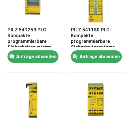
PILZ 541259 PLC
PILZ 541180 PLC
Kompakte
Kompakte
programmierbare
programmierbare
Sicherheitssysteme
Sicherheitssysteme
Hochwertige
hohe Qualität
Anfrage absenden
Anfrage absenden
Originalvorräte
Originalbestand
Zu Hause
Produkte
Über uns