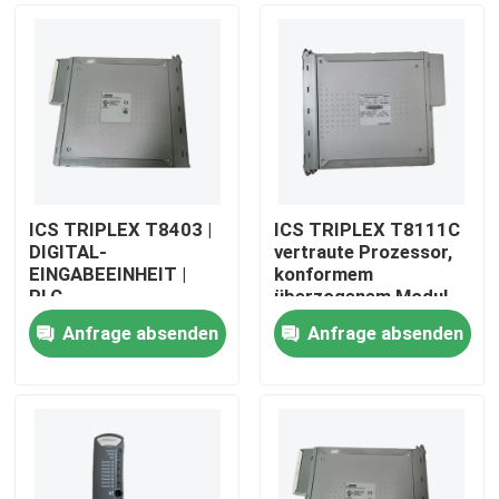
ICS TRIPLEX T8403 |
ICS TRIPLEX T8111C
DIGITAL-
vertraute Prozessor,
EINGABEEINHEIT |
konformem
PLC-
überzogenem Modul
INPUT-/OUTPUTmodul
Anfrage absenden
Anfrage absenden
NEU AUF LAGER
Zu Hause
Produkte
Über uns