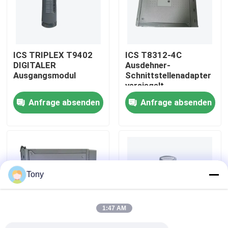
Werksbesichtigung
ICS TRIPLEX T9402
ICS T8312-4C
Qualitätskontrolle
DIGITALER
Ausdehner-
Ausgangsmodul
Schnittstellenadapter
versiegelt
Kontakt mit uns
Anfrage absenden
Anfrage absenden
Bitte um ein Angebot
Programmierbarer Logik-Prüfer PLC
Tony
Allen Bradley PLC-Modul
1:47 AM
ABB PLC-Modul