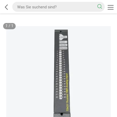
1
/
1