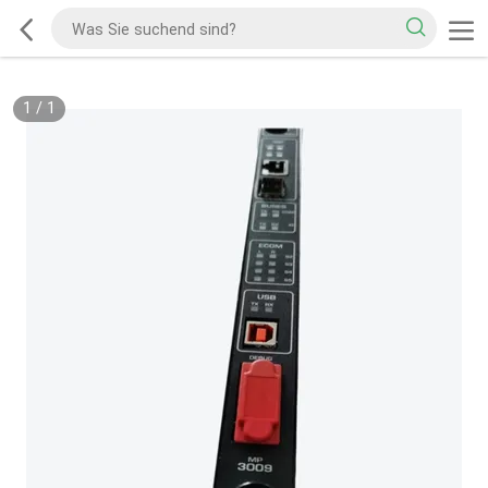
1
/
1