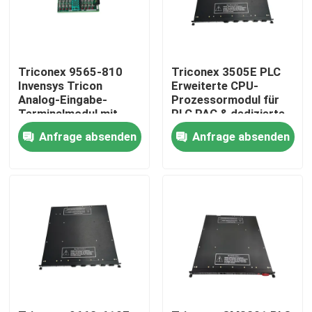
Triconex 9565-810
Triconex 3505E PLC
Invensys Tricon
Erweiterte CPU-
Analog-Eingabe-
Prozessormodul für
Terminalmodul mit
PLC PAC & dedizierte
einer Garantie von 1
Controller
Anfrage absenden
Anfrage absenden
Jahr
Zu Hause
Produkte
Über uns