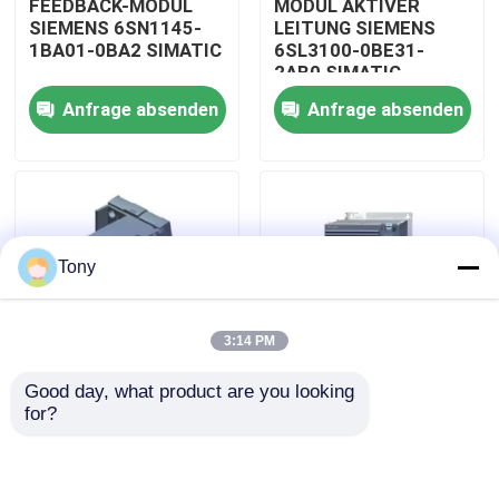
FEEDBACK-MODUL
MODUL AKTIVER
SIEMENS 6SN1145-
LEITUNG SIEMENS
1BA01-0BA2 SIMATIC
6SL3100-0BE31-
Werksbesichtigung
2AB0 SIMATIC
Anfrage absenden
Anfrage absenden
Qualitätskontrolle
Kontakt mit uns
Tony
Bitte um ein Angebot
3:14 PM
Programmierbarer Logik-Prüfer PLC
Good day, what product are you looking 
MODUL AKTIVER
DOPPELT-
for?
Allen Bradley PLC-Modul
LEITUNG SIEMENS
BEWEGUNGSmodul
6SL3130-7TE21-
SIEMENS 6SL3120-
6AA3 SIMATIC
2TE15-0AA4 SIMATIC
ABB PLC-Modul
Anfrage absenden
Anfrage absenden