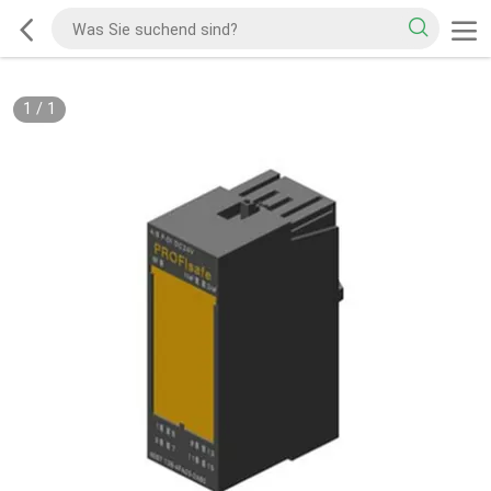
1
/
1