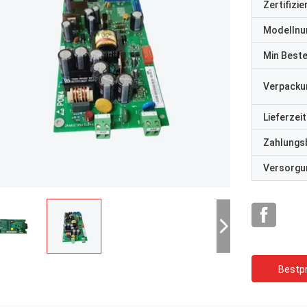
Zertifizi
Modelln
Min Best
Verpacku
Lieferzeit
Zahlungs
Versorgun
Bestpr