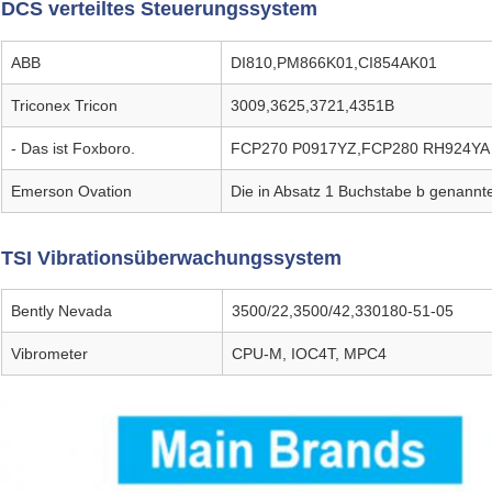
DCS verteiltes Steuerungssystem
ABB
DI810,PM866K01,CI854AK01
Triconex Tricon
3009,3625,3721,4351B
- Das ist Foxboro.
FCP270 P0917YZ,FCP280 RH924YA
Emerson Ovation
Die in Absatz 1 Buchstabe b genannt
TSI Vibrationsüberwachungssystem
Bently Nevada
3500/22,3500/42,330180-51-05
Vibrometer
CPU-M, IOC4T, MPC4