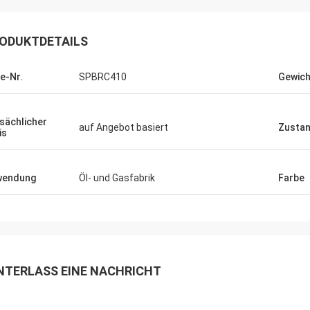
ODUKTDETAILS
le-Nr.
SPBRC410
Gewich
sächlicher
auf Angebot basiert
Zusta
is
wendung
Öl- und Gasfabrik
Farbe
NTERLASS EINE NACHRICHT