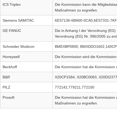
ICS Triplex
Die Kommission kann die Mitgliedstaat
Maßnahmen zu ergreifen.
Siemens SAMITAC
6ES7136-6BA00-0CA0,6ES7331-7KF
GE FANUC
Die in Anhang I der Verordnung (EG) 
Verordnung (EG) Nr. 396/2005 zu en
Schneider Modicon
BMEXBP0800, BMXDDO1602,140CP
Honeywell
Die Kommission wird die Kommission a
Beckhoff
Die Kommission hat die Kommission a
B&R
X20CP1584, X20BC0083, X20DI237
PILZ
772142,779211,772100
Prosoft
Die Kommission hat die Kommission au
Maßnahmen zu ergreifen.