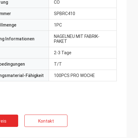
erung
CO
ummer
SPBRC410
ellmenge
1PC
NAGELNEU MIT FABRIK-
ng Informationen
PAKET
2-3 Tage
bedingungen
T/T
gsmaterial-Fähigkeit
100PCS PRO WOCHE
eis
Kontakt