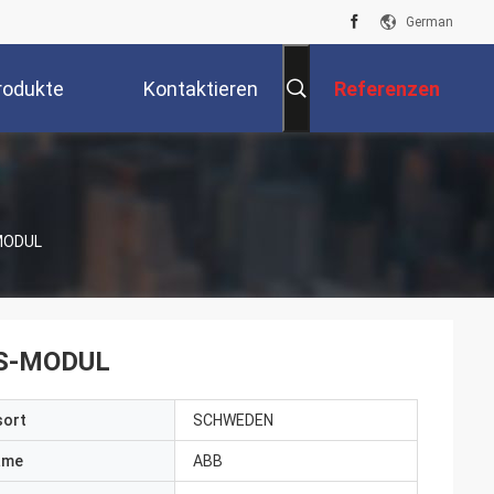
German
rodukte
Kontaktieren
Referenzen
Sie Uns
MODUL
S-MODUL
sort
SCHWEDEN
ame
ABB