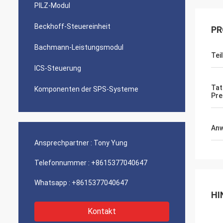
PILZ-Modul
Beckhoff-Steuereinheit
PR
Bachmann-Leistungsmodul
Tei
ICS-Steuerung
Tat
Komponenten der SPS-Systeme
Pre
An
Ansprechpartner :
Tony Yung
Telefonnummer :
+8615377040647
Whatsapp :
+8615377040647
HI
Kontakt